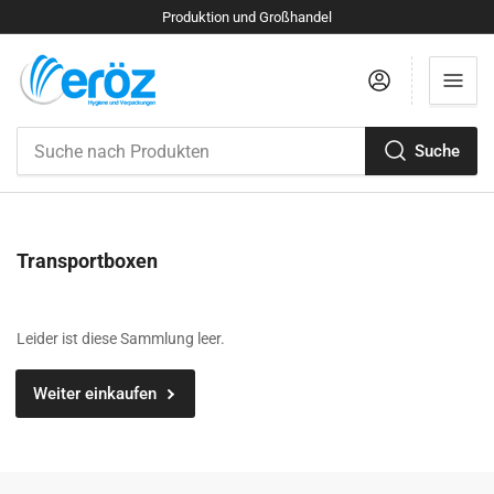
Produktion und Großhandel
Anmelden
Suche
Suche
nach
Produkten
S
Transportboxen
a
m
m
Leider ist diese Sammlung leer.
l
u
Weiter einkaufen
n
g
: