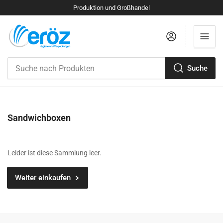
Produktion und Großhandel
Anmelden
Suche
Suche
nach
Produkten
S
Sandwichboxen
a
m
m
Leider ist diese Sammlung leer.
l
u
Weiter einkaufen
n
g
: