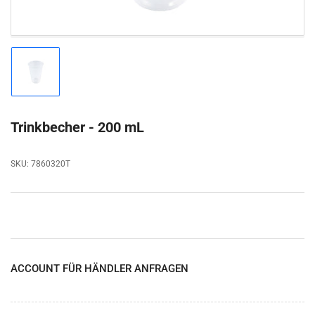
Bild
in
Galerieansicht
1
laden
Trinkbecher - 200 mL
SKU:
7860320T
ACCOUNT FÜR HÄNDLER ANFRAGEN