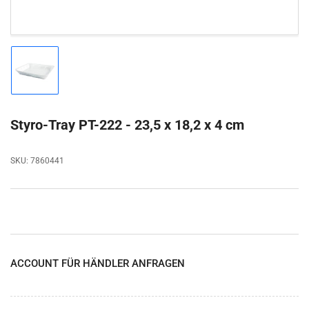
Bild
in
Galerieansicht
1
laden
Styro-Tray PT-222 - 23,5 x 18,2 x 4 cm
SKU:
7860441
ACCOUNT FÜR HÄNDLER ANFRAGEN