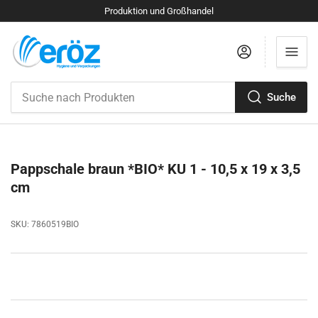
Produktion und Großhandel
Anmelden
Suche
Suche
nach
Produkten
Pappschale braun *BIO* KU 1 - 10,5 x 19 x 3,5
cm
SKU:
7860519BIO