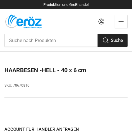
Produktion und Großhandel
Anmelden
Suche
Suche
nach
Produkten
HAARBESEN -HELL - 40 x 6 cm
SKU:
78670810
ACCOUNT FÜR HÄNDLER ANFRAGEN