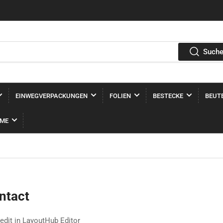
Such
EINWEGVERPACKUNGEN
FOLIEN
BESTECKE
BEUT
EME
ntact
edit in LayoutHub Editor