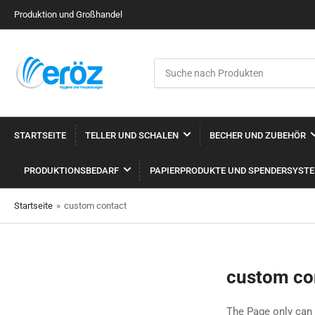
Produktion und Großhandel
Suche
nach
Produkten
STARTSEITE
TELLER UND SCHALEN
BECHER UND ZUBEHÖR
PRODUKTIONSBEDARF
PAPIERPRODUKTE UND SPENDERSYST
Startseite
»
custom contact
custom co
The Page only can 