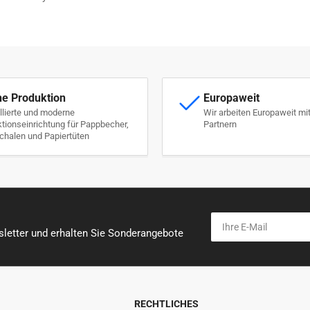
ne Produktion
Europaweit
llierte und moderne
Wir arbeiten Europaweit mi
tionseinrichtung für Pappbecher,
Partnern
halen und Papiertüten
Ihre
E-
letter und erhalten Sie Sonderangebote
Mail
RECHTLICHES